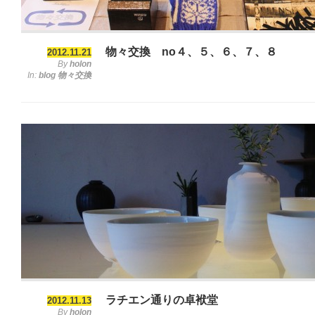
物々交換 no４、５、６、７、８
2012.11.21
By
holon
In:
blog
物々交換
ラチエン通りの卓袱堂
2012.11.13
By
holon