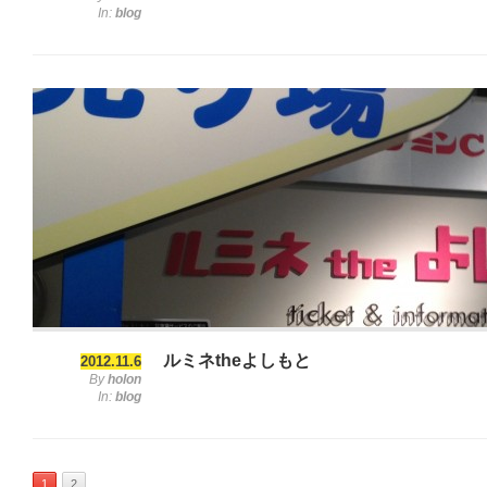
In:
blog
ルミネtheよしもと
2012.11.6
By
holon
In:
blog
1
2