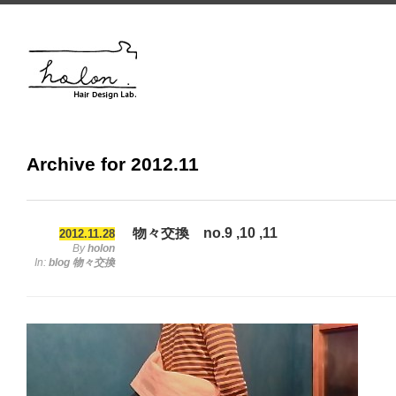
Archive for 2012.11
物々交換 no.9 ,10 ,11
2012.11.28
By
holon
In:
blog
物々交換